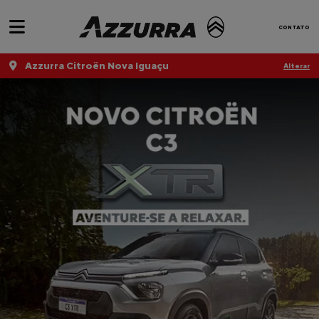
CONTATO
Azzurra Citroën Nova Iguaçu
Alterar