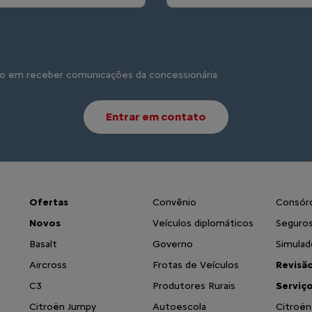
o em receber comunicações da concessionária.
Entrar em contato
Ofertas
Convênio
Consór
Novos
Veículos diplomáticos
Seguro
Basalt
Governo
Simulad
Aircross
Frotas de Veículos
Revisã
C3
Produtores Rurais
Serviç
Citroën Jumpy
Autoescola
Citroën