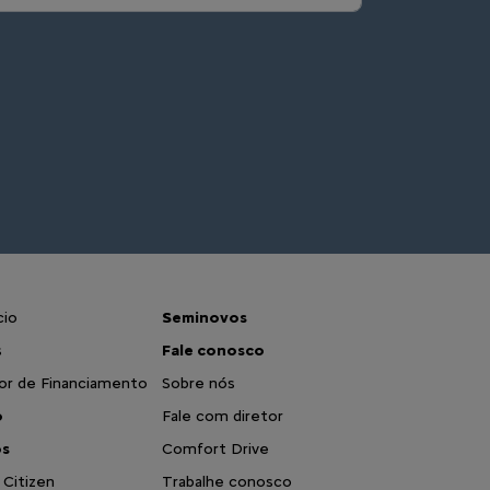
cio
Seminovos
s
Fale conosco
or de Financiamento
Sobre nós
o
Fale com diretor
os
Comfort Drive
 Citizen
Trabalhe conosco