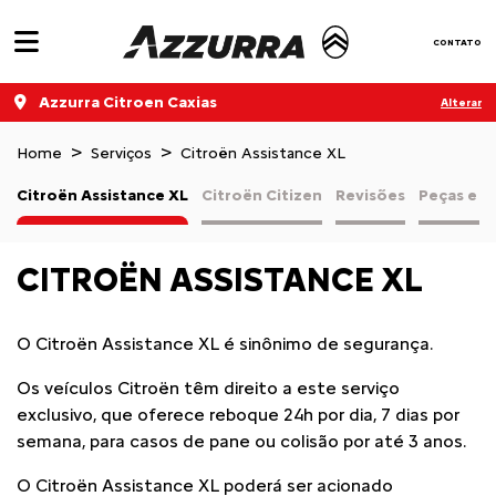
CONTATO
Azzurra Citroen Caxias
Alterar
Home
Serviços
Citroën Assistance XL
Citroën Assistance XL
Citroën Citizen
Revisões
Peças e a
CITROËN ASSISTANCE XL
O Citroën Assistance XL é sinônimo de segurança.
Os veículos Citroën têm direito a este serviço
exclusivo, que oferece reboque 24h por dia, 7 dias por
semana, para casos de pane ou colisão por até 3 anos.
O Citroën Assistance XL poderá ser acionado