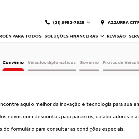
(21) 3952-7525
AZZURRA CIT
TROËN PARA TODOS
SOLUÇÕES FINANCEIRAS
REVISÃO
SER
Convênio
Veículos diplomáticos
Governo
Frotas de Veícul
Encontre aqui o melhor da inovação e tecnologia para sua e
os novos com descontos para parceiros, colaboradores e a
do formulário para consultar as condições especiais.