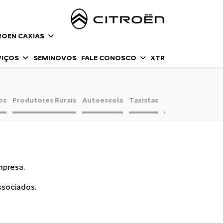
ROEN CAXIAS
VIÇOS
SEMINOVOS
FALE CONOSCO
XTR
os
Produtores Rurais
Autoescola
Taxistas
Motoristas de Ap
mpresa.
ssociados.