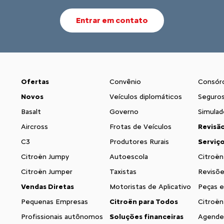
Entrar em contato
Ofertas
Convênio
Consór
Novos
Veículos diplomáticos
Seguro
Basalt
Governo
Simulad
Aircross
Frotas de Veículos
Revisã
C3
Produtores Rurais
Serviç
Citroën Jumpy
Autoescola
Citroën
Citroën Jumper
Taxistas
Revisõe
Vendas Diretas
Motoristas de Aplicativo
Peças e
Pequenas Empresas
Citroën para Todos
Citroën
Profissionais autônomos
Soluções financeiras
Agende 