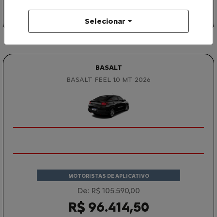
R$ 87.831,00
Selecionar
GARANTA O SEU
BASALT
BASALT FEEL 1.0 MT 2026
MOTORISTAS DE APLICATIVO
De: R$ 105.590,00
R$ 96.414,50