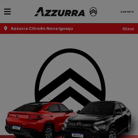
CONTATO
Azzurra Citroën Nova Iguaçu
Alterar