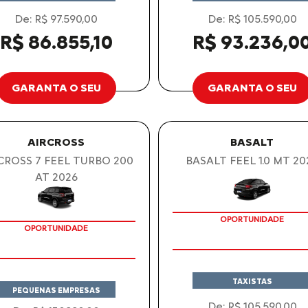
De: R$ 97.590,00
De: R$ 105.590,00
R$ 86.855,10
R$ 93.236,0
GARANTA O SEU
GARANTA O SEU
AIRCROSS
BASALT
CROSS 7 FEEL TURBO 200
BASALT FEEL 1.0 MT 20
AT 2026
CONSULTORIA ISENÇÃO GRATU
OPORTUNIDADE
OPORTUNIDADE
TAXISTAS
PEQUENAS EMPRESAS
De: R$ 105.590,00