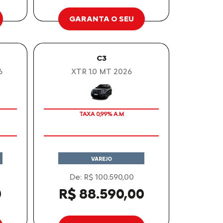
GARANTA O SEU
C3
6
XTR 1.0 MT 2026
OPORTUNIDADE
TAXA 0,99% A.M
VAREJO
De: R$ 100.590,00
0
R$ 88.590,00