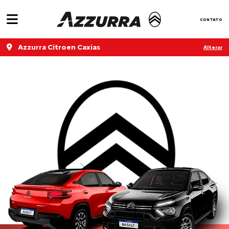
CONTATO
Azzurra Citroen Caxias
Alterar