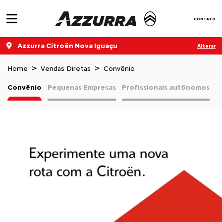
CONTATO
Azzurra Citroën Nova Iguaçu
Alterar
Home
Vendas Diretas
Convênio
Convênio
Pequenas Empresas
Profissionais autônomos
V