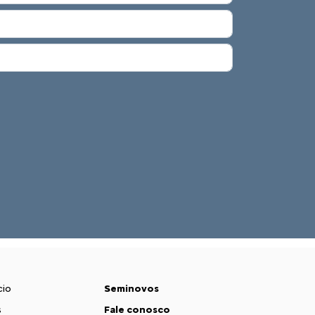
cio
Seminovos
s
Fale conosco