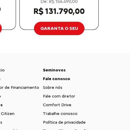
De: R$ 156.490,00
0
R$ 131.790,00
GARANTA O SEU
cio
Seminovos
s
Fale conosco
or de Financiamento
Sobre nós
o
Fale com diretor
os
Comfort Drive
 Citizen
Trabalhe conosco
s
Política de privacidade