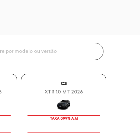
C3
6
XTR 1.0 MT 2026
TAXA 0,99% A.M