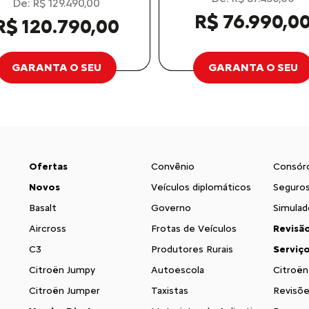
De: R$ 129.490,00
R$ 76.990,0
R$ 120.790,00
GARANTA O SEU
GARANTA O SEU
Ofertas
Convênio
Consór
Novos
Veículos diplomáticos
Seguro
Basalt
Governo
Simulad
Aircross
Frotas de Veículos
Revisã
C3
Produtores Rurais
Serviç
Citroën Jumpy
Autoescola
Citroën
Citroën Jumper
Taxistas
Revisõe