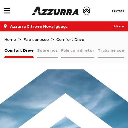
CONTATO
Azzurra Citroën Nova Iguaçu
Alterar
Home
Fale conosco
Comfort Drive
Comfort Drive
Sobre nós
Fale com diretor
Trabalhe cono