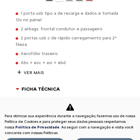
1 porta usb tipo a de recarga e dados e tomada
12v no painel
2 airbags: frontal condutor e passageiro
2 portas usb c de rápido carregamento para 2ª
fileira
Aerofólio traseiro
Abs + esc + asr + ebd
VER MAIS
FICHA TÉCNICA
ENTRAR EM CONTATO
Para otimizar sua experiência durante a navegação, fazemos uso de nossa
Comparar versão
Política de Cookies e para proteger seus dados pessoais respeitamos
nossa
Política de Privacidade
. Ao seguir com a navegação e visita você
concorda com nossas Políticas.