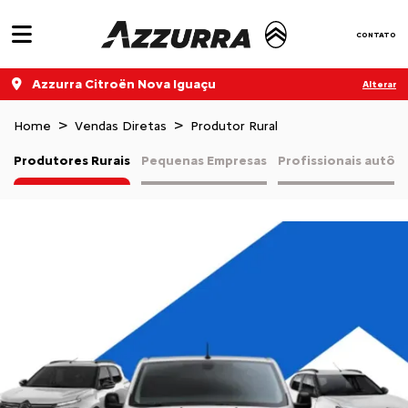
CONTATO
Azzurra Citroën Nova Iguaçu
Alterar
Home
Vendas Diretas
Produtor Rural
Produtores Rurais
Pequenas Empresas
Profissionais autô