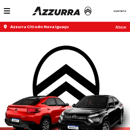
CONTATO
Azzurra Citroën Nova Iguaçu
Alterar