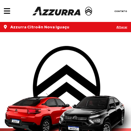
CONTATO
Azzurra Citroën Nova Iguaçu
Alterar